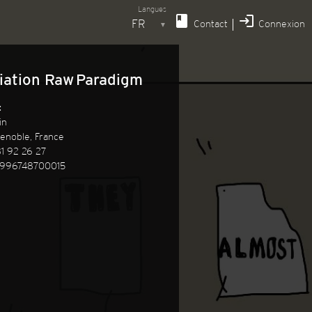
Langues
book
login
Contact
Connexion
▼
iation Raw Paradigm
:
in
enoble, France
1 92 26 27
996748700015