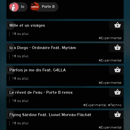
Io
Porte B
play_circle_filled
shopping_basket
Mille et un visages
1 € ou plus
#Experimental
play_circle_filled
shopping_basket
Io x Diego - Ordinaire Feat. Myriam
1 € ou plus
#Experimental
play_circle_filled
shopping_basket
Parfois je me dis Feat. G4LLA
1 € ou plus
#Experimental
play_circle_filled
shopping_basket
Le réveil de l'eau - Porte B remix
1 € ou plus
#Experimental, #Techno
play_circle_filled
shopping_basket
Flying Sardine Feat. Lionel Moreau-Flachat
1 € ou plus
#Experimental