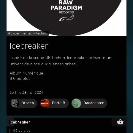
#Experimental, #Techno
Icebreaker
Inspiré de la scène UK techno, Icebreaker présente un
univers de glace aux silences brisés.
Album Numérique :
8 € ou plus
Sorti le 23 mai 2024
Otheca
Porte B
Dadacenter
play_circle_filled
shopping_basket
Icebreaker
4 € ou plus