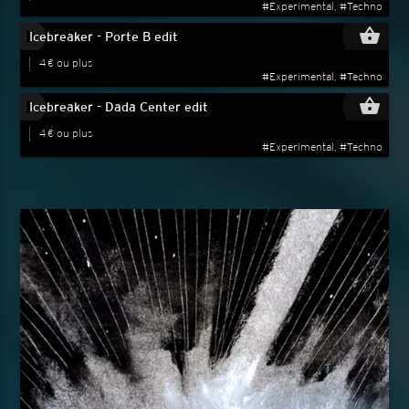
#Experimental, #Techno
play_circle_filled
shopping_basket
Icebreaker - Porte B edit
4 € ou plus
#Experimental, #Techno
play_circle_filled
shopping_basket
Icebreaker - Dada Center edit
4 € ou plus
#Experimental, #Techno