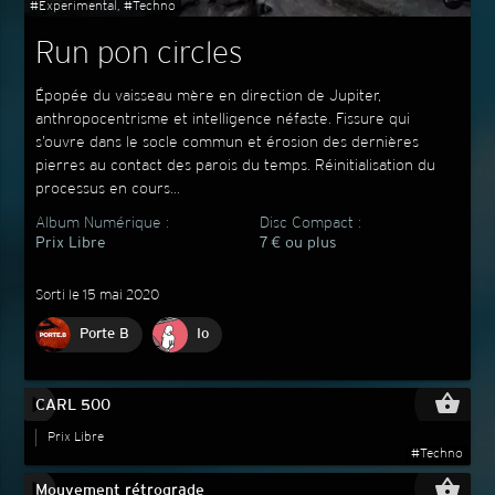
#Experimental, #Techno
Run pon circles
Épopée du vaisseau mère en direction de Jupiter,
anthropocentrisme et intelligence néfaste. Fissure qui
s’ouvre dans le socle commun et érosion des dernières
pierres au contact des parois du temps. Réinitialisation du
processus en cours...
Album Numérique :
Disc Compact :
Prix Libre
7 € ou plus
Sorti le 15 mai 2020
Porte B
Io
play_circle_filled
shopping_basket
CARL 500
Prix Libre
#Techno
play_circle_filled
shopping_basket
Mouvement rétrograde