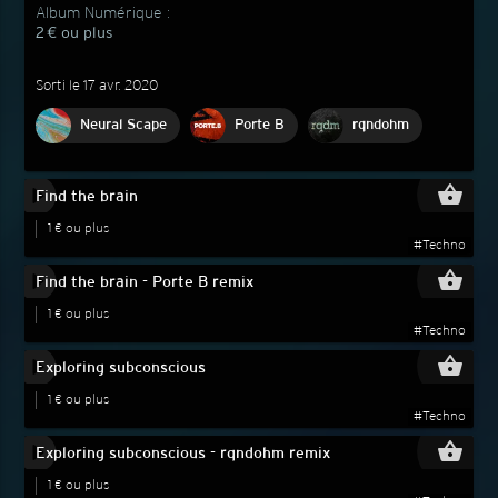
Album Numérique :
2 € ou plus
Sorti le 17 avr. 2020
Neural Scape
Porte B
rqndohm
play_circle_filled
shopping_basket
Find the brain
1 € ou plus
#Techno
play_circle_filled
shopping_basket
Find the brain - Porte B remix
1 € ou plus
#Techno
play_circle_filled
shopping_basket
Exploring subconscious
1 € ou plus
#Techno
play_circle_filled
shopping_basket
Exploring subconscious - rqndohm remix
1 € ou plus